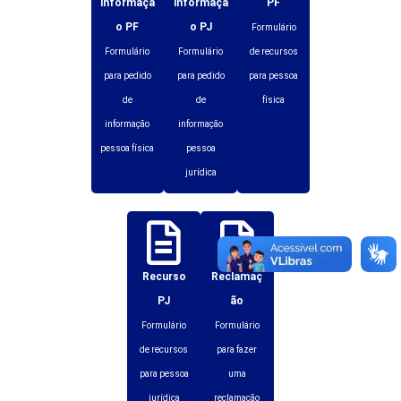
informaçã
informaçã
PF
o PF
o PJ
Formulário
Formulário
Formulário
de recursos
para pedido
para pedido
para pessoa
de
de
física
informação
informação
pessoa física
pessoa
jurídica
Recurso
Reclamaç
PJ
ão
Formulário
Formulário
de recursos
para fazer
para pessoa
uma
jurídica
reclamação