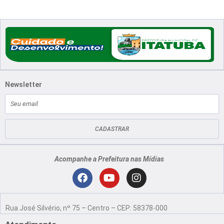
Newsletter
E-
mail
CADASTRAR
Acompanhe a Prefeitura nas Mídias
Localização
F
Y
I
a
o
n
Rua José Silvério, nº 75 – Centro – CEP: 58378-000
c
u
s
e
t
t