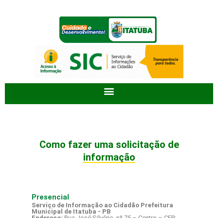
Ir
para
o
conteúdo
Como fazer uma solicitação de
informação
Presencial
Serviço de Informação ao Cidadão Prefeitura
Municipal de Itatuba - PB
Endereço:
Rua José Silvério, nº 75 – Centro – CEP: