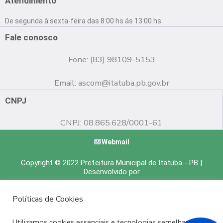
Atendimento
b
u
a
o
b
g
De segunda à sexta-feira das 8:00 hs ás 13:00 hs.
o
e
r
k
a
Fale conosco
m
Fone: (83) 98109-5153
Email:
ascom@itatuba.pb.gov.br
CNPJ
CNPJ: 08.865.628/0001-61
Webmail
Copyright © 2022 Prefeitura Municipal de Itatuba - PB |
Desenvolvido por
Políticas de Cookies
Utilizamos cookies essenciais e tecnologias semelhantes de