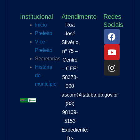
Institucional
Atendimento
Redes
Sociais
Início
Rua
F
Y
I
Prefeito
José
a
o
n
Vice-
Silvério,
c
u
s
Prefeito
nº 75 –
e
t
t
Secretarias
Centro
b
u
a
História
– CEP:
o
b
g
do
o
e
r
58378-
município
k
a
000
m
ascom@itatuba.pb.gov.br
(83)
98109-
5153
Expediente:
De