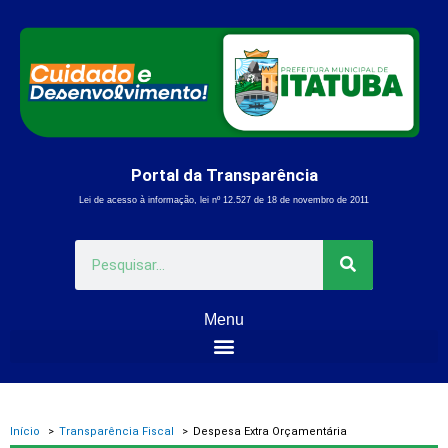
Ir
para
o
conteúdo
Portal da Transparência
Lei de acesso à informação, lei nº 12.527 de 18 de novembro de 2011
Pesquisar
Menu
Início
Transparência Fiscal
Despesa Extra Orçamentária