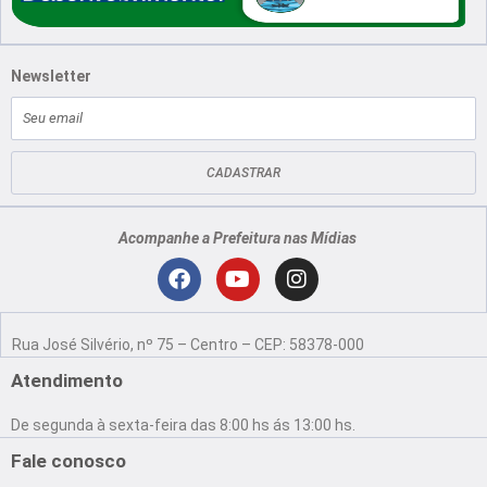
Newsletter
E-
mail
CADASTRAR
Acompanhe a Prefeitura nas Mídias
Localização
F
Y
I
a
o
n
Rua José Silvério, nº 75 – Centro – CEP: 58378-000
c
u
s
e
t
t
Atendimento
b
u
a
o
b
g
De segunda à sexta-feira das 8:00 hs ás 13:00 hs.
o
e
r
k
a
Fale conosco
m