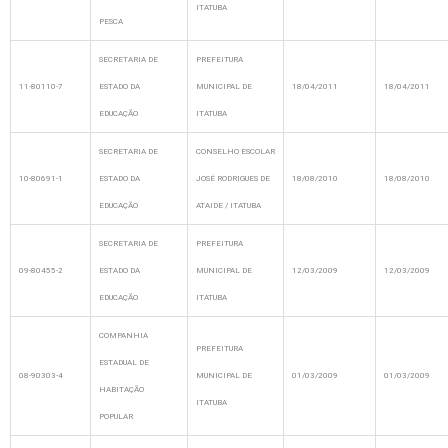
ITATUBA
PESCA
SECRETARIA DE
PREFEITURA
11-80110-7
ESTADO DA
MUNICIPAL DE
18/04/2011
18/04/2011
EDUCAÇÃO
ITATUBA
SECRETARIA DE
CONSELHO ESCOLAR
10-80691-1
ESTADO DA
JOSÉ RODRIGUES DE
18/08/2010
18/08/2010
EDUCAÇÃO
ATAIDE / ITATUBA
SECRETARIA DE
PREFEITURA
09-80455-2
ESTADO DA
MUNICIPAL DE
12/03/2009
12/03/2009
EDUCAÇÃO
ITATUBA
COMPANHIA
PREFEITURA
ESTADUAL DE
08-90303-4
MUNICIPAL DE
01/03/2009
01/03/2009
HABITAÇÃO
ITATUBA
POPULAR