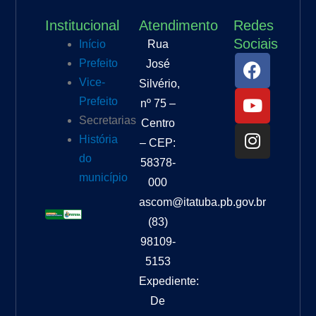
Institucional
Atendimento
Redes
Sociais
Início
Rua
F
Y
I
Prefeito
José
a
o
n
Vice-
Silvério,
c
u
s
Prefeito
nº 75 –
e
t
t
Secretarias
Centro
b
u
a
História
– CEP:
o
b
g
do
o
e
r
58378-
município
k
a
000
m
ascom@itatuba.pb.gov.br
(83)
98109-
5153
Expediente:
De