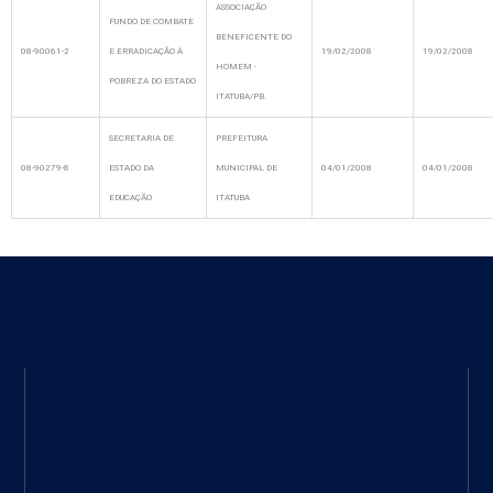
ASSOCIAÇÃO
FUNDO DE COMBATE
BENEFICENTE DO
08-90061-2
E ERRADICAÇÃO À
19/02/2008
19/02/2008
HOMEM -
POBREZA DO ESTADO
ITATUBA/PB.
SECRETARIA DE
PREFEITURA
08-90279-8
ESTADO DA
MUNICIPAL DE
04/01/2008
04/01/2008
EDUCAÇÃO
ITATUBA