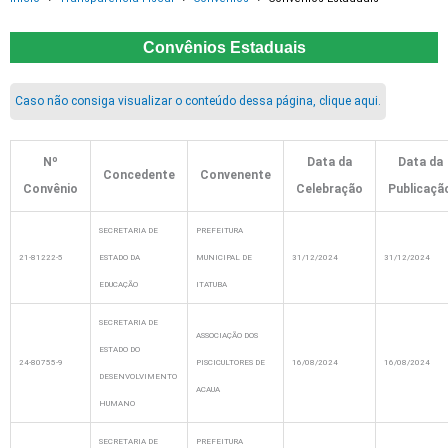
Convênios Estaduais
Caso não consiga visualizar o conteúdo dessa página, clique aqui.
Nº
Data da
Data da
Concedente
Convenente
Convênio
Celebração
Publicaçã
SECRETARIA DE
PREFEITURA
21-81222-5
ESTADO DA
MUNICIPAL DE
31/12/2024
31/12/2024
EDUCAÇÃO
ITATUBA
SECRETARIA DE
ASSOCIAÇÃO DOS
ESTADO DO
24-80755-9
PISCICULTORES DE
16/08/2024
16/08/2024
DESENVOLVIMENTO
ACAUA
HUMANO
SECRETARIA DE
PREFEITURA