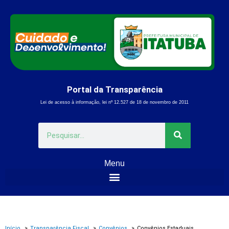
Ir
para
o
conteúdo
Portal da Transparência
Lei de acesso à informação, lei nº 12.527 de 18 de novembro de 2011
Pesquisar
Menu
Início
Transparência Fiscal
Convênios
Convênios Estaduais