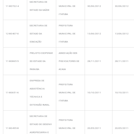
SECRETARIA DE
11-80702-4
MUNICIPAL DE
30/06/2012
30/06/2012
ESTADO DA SAÚDE
ITATUBA
SECRETARIA DE
PREFEITURA
12-80407-0
ESTADO DA
MUNICIPAL DE
13/06/2012
13/06/2012
EDUCAÇÃO
ITATUBA
PROJETO COOPERAR
ASSOCIAÇÃO DOS
11-80865-9
DO ESTADO DA
PISCICULTORES DE
28/11/2011
28/11/2011
PARAIBA
ACAUA
EMPRESA DE
PREFEITURA
ASSISTÊNCIA
11-80651-6
MUNICIPAL DE
10/10/2011
10/10/2011
TÉCNICA E
ITATUBA
EXTENSÃO RURAL
SECRETARIA DE
PREFEITURA
ESTADO DE DESENV
11-80499-8
MUNICIPAL DE
20/09/2011
20/09/2011
AGROPECUÁRIA E