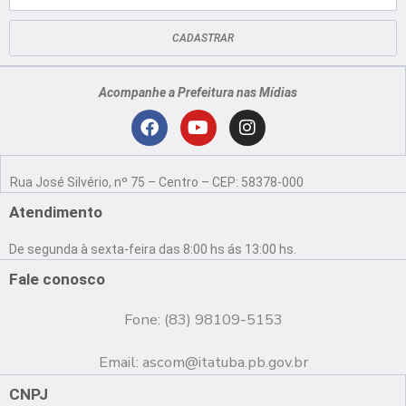
mail
CADASTRAR
Acompanhe a Prefeitura nas Mídias
Localização
F
Y
I
a
o
n
Rua José Silvério, nº 75 – Centro – CEP: 58378-000
c
u
s
e
t
t
Atendimento
b
u
a
o
b
g
De segunda à sexta-feira das 8:00 hs ás 13:00 hs.
o
e
r
k
a
Fale conosco
m
Fone: (83) 98109-5153
Email:
ascom@itatuba.pb.gov.br
CNPJ