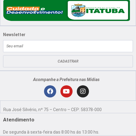
Newsletter
E-
mail
CADASTRAR
Acompanhe a Prefeitura nas Mídias
Localização
F
Y
I
a
o
n
Rua José Silvério, nº 75 – Centro – CEP: 58378-000
c
u
s
e
t
t
Atendimento
b
u
a
o
b
g
De segunda à sexta-feira das 8:00 hs ás 13:00 hs.