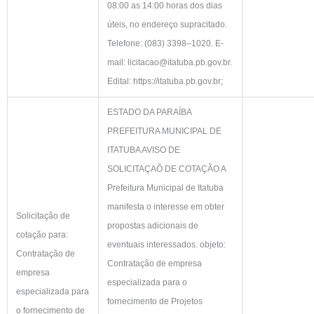
08:00 as 14:00 horas dos dias
úteis, no endereço supracitado.
Telefone: (083) 3398–1020. E-
mail:
licitacao@itatuba.pb.gov.br
.
Edital: https://itatuba.pb.gov.br;
ESTADO DA PARAÍBA
PREFEITURA MUNICIPAL DE
ITATUBA AVISO DE
SOLICITAÇAÕ DE COTAÇÃO A
Prefeitura Municipal de Itatuba
manifesta o interesse em obter
Solicitação de
propostas adicionais de
cotação para:
eventuais interessados. objeto:
Contratação de
Contratação de empresa
empresa
especializada para o
especializada para
fornecimento de Projetos
o fornecimento de