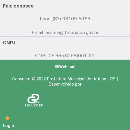
o
e
r
k
a
Fale conosco
m
Fone: (83) 98109-5153
Email:
ascom@itatuba.pb.gov.br
CNPJ
CNPJ: 08.865.628/0001-61
Webmail
Copyright © 2022 Prefeitura Municipal de Itatuba - PB |
Desenvolvido por
Login