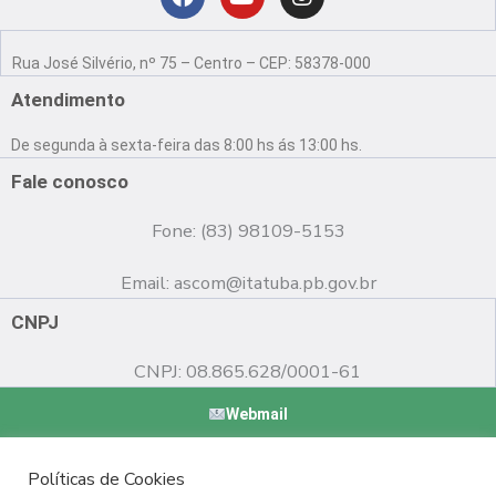
Localização
F
Y
I
a
o
n
Rua José Silvério, nº 75 – Centro – CEP: 58378-000
c
u
s
e
t
t
Atendimento
b
u
a
o
b
g
De segunda à sexta-feira das 8:00 hs ás 13:00 hs.
o
e
r
k
a
Fale conosco
m
Fone: (83) 98109-5153
Email:
ascom@itatuba.pb.gov.br
CNPJ
CNPJ: 08.865.628/0001-61
Webmail
Copyright © 2022 Prefeitura Municipal de Itatuba - PB |
Políticas de Cookies
Desenvolvido por