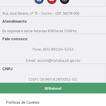
Localização
F
Y
I
a
o
n
Rua José Silvério, nº 75 – Centro – CEP: 58378-000
c
u
s
e
t
t
Atendimento
b
u
a
o
b
g
De segunda à sexta-feira das 8:00 hs ás 13:00 hs.
o
e
r
k
a
Fale conosco
m
Fone: (83) 98109-5153
Email:
ascom@itatuba.pb.gov.br
CNPJ
CNPJ: 08.865.628/0001-61
Webmail
Copyright © 2022 Prefeitura Municipal de Itatuba - PB |
Políticas de Cookies
Desenvolvido por