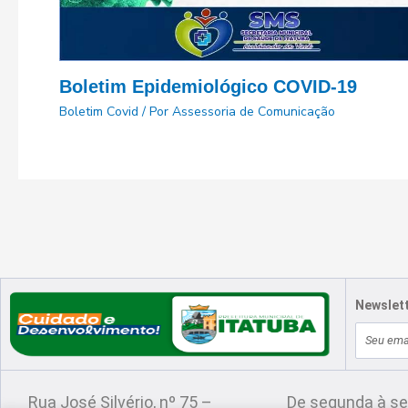
Boletim Epidemiológico COVID-19
Boletim Covid
/ Por
Assessoria de Comunicação
Newslet
E-
Localização
Atendimento
mail
Rua José Silvério, nº 75 –
De segunda à se