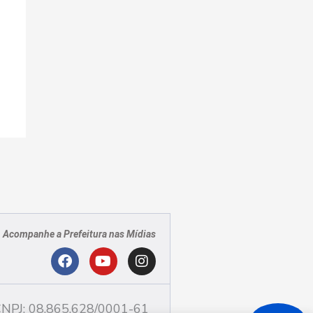
Acompanhe a Prefeitura nas Mídias
PJ
F
Y
I
a
o
n
c
u
s
NPJ: 08.865.628/0001-61