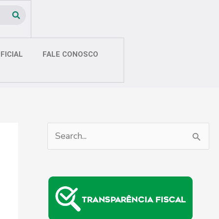
FICIAL
FALE CONOSCO
P
e
s
q
u