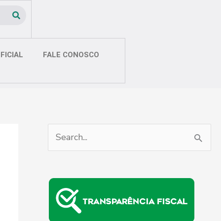
FICIAL
FALE CONOSCO
P
e
s
q
u