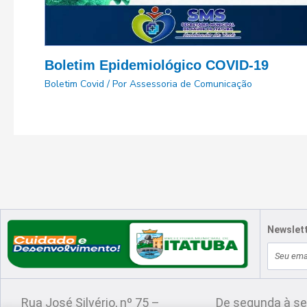
Boletim Epidemiológico COVID-19
Boletim Covid
/ Por
Assessoria de Comunicação
Newslet
E-
Localização
Atendimento
mail
Rua José Silvério, nº 75 –
De segunda à se