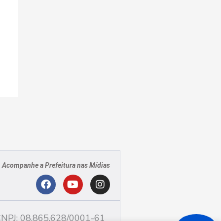
Acompanhe a Prefeitura nas Mídias
PJ
F
Y
I
a
o
n
c
u
s
NPJ: 08.865.628/0001-61