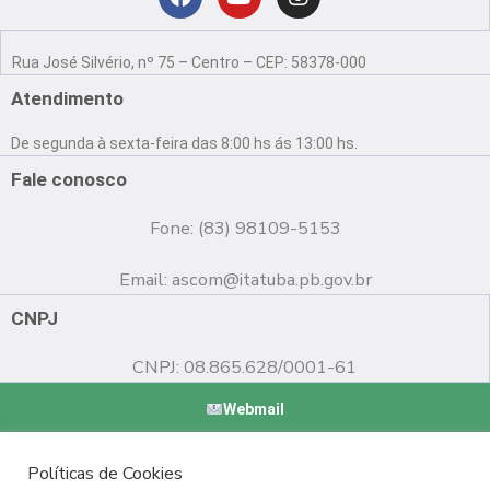
Localização
F
Y
I
a
o
n
Rua José Silvério, nº 75 – Centro – CEP: 58378-000
c
u
s
e
t
t
Atendimento
b
u
a
o
b
g
De segunda à sexta-feira das 8:00 hs ás 13:00 hs.
o
e
r
k
a
Fale conosco
m
Fone: (83) 98109-5153
Email:
ascom@itatuba.pb.gov.br
CNPJ
CNPJ: 08.865.628/0001-61
Webmail
Copyright © 2022 Prefeitura Municipal de Itatuba - PB |
Políticas de Cookies
Desenvolvido por