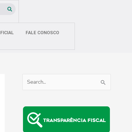
FICIAL
FALE CONOSCO
P
e
s
q
u