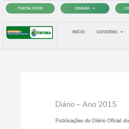
Ir
PORTAL COVID
CIDADÃO
CO
para
o
conteúdo
INÍCIO
GOVERNO
Diário – Ano 2015
Publicações do Diário Oficial 