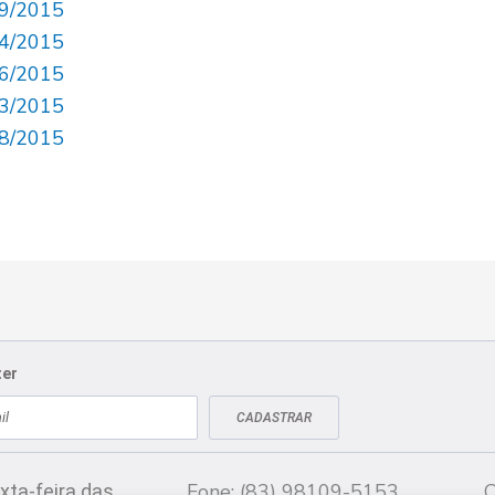
19/2015
24/2015
26/2015
73/2015
48/2015
ter
CADASTRAR
Fale conosco
CN
Fone: (83) 98109-5153
C
xta-feira das