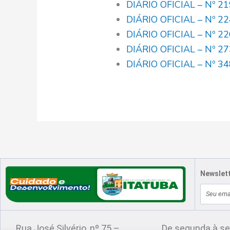
DIÁRIO OFICIAL – Nº 2
DIÁRIO OFICIAL – Nº 2
DIÁRIO OFICIAL – Nº 2
DIÁRIO OFICIAL – Nº 2
DIÁRIO OFICIAL – Nº 3
Newslet
E-
Localização
Atendimento
mail
Rua José Silvério, nº 75 –
De segunda à se