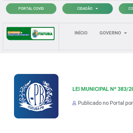
Ir
PORTAL COVID
CIDADÃO
CO
para
o
conteúdo
INÍCIO
GOVERNO
LEI MUNICIPAL Nº 383/2
Publicado no Portal po