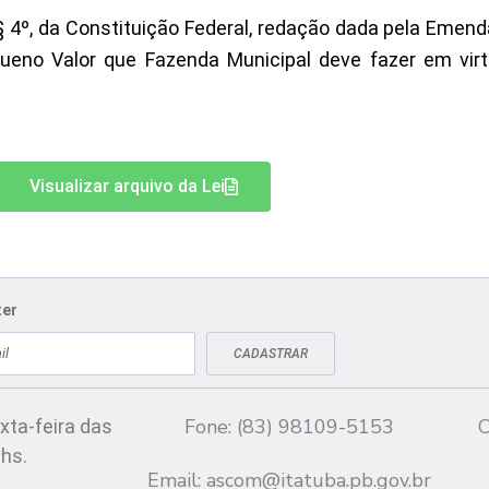
e, § 4º, da Constituição Federal, redação dada pela Emen
queno Valor que Fazenda Municipal deve fazer em virt
Visualizar arquivo da Lei
ter
CADASTRAR
Fale conosco
CN
Fone: (83) 98109-5153
C
xta-feira das
 hs.
Email:
ascom@itatuba.pb.gov.br