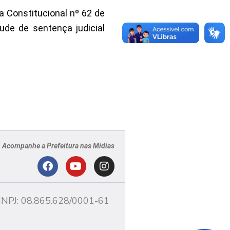
da Constitucional nº 62 de
ude de sentença judicial
Acompanhe a Prefeitura nas Mídias
PJ
F
Y
I
a
o
n
c
u
s
NPJ: 08.865.628/0001-61
e
t
t
b
u
a