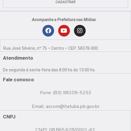
CADASTRAR
Acompanhe a Prefeitura nas Mídias
Localização
F
Y
I
a
o
n
Rua José Silvério, nº 75 – Centro – CEP: 58378-000
c
u
s
e
t
t
Atendimento
b
u
a
o
b
g
De segunda à sexta-feira das 8:00 hs ás 13:00 hs.
o
e
r
k
a
Fale conosco
m
Fone: (83) 98109-5153
Email:
ascom@itatuba.pb.gov.br
CNPJ
CNPJ: 08.865.628/0001-61