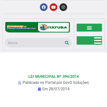
Ir
F
Y
I
a
o
n
para
c
u
s
o
e
t
t
b
u
a
conteúdo
o
b
g
o
e
r
k
a
m
Pesquisar
LEI MUNICIPAL Nº 394/2014
Publicado no Portal por
GovD Soluções
Em
28/07/2014