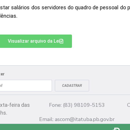
ustar salários dos servidores do quadro de pessoal do 
dências.
Visualizar arquivo da Lei
ter
CADASTRAR
Fale conosco
CN
Fone: (83) 98109-5153
C
xta-feira das
 hs.
Email:
ascom@itatuba.pb.gov.br