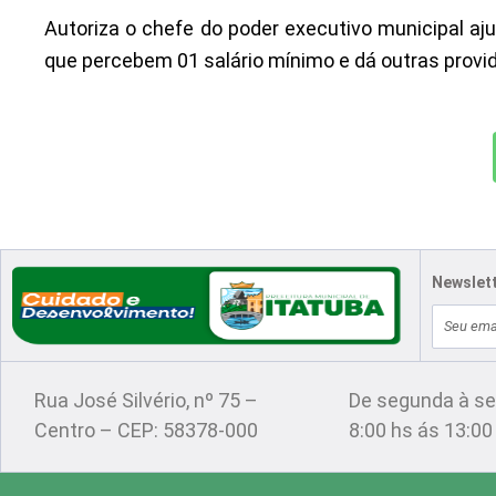
Autoriza o chefe do poder executivo municipal aj
que percebem 01 salário mínimo e dá outras provi
Newslet
E-
Localização
Atendimento
mail
Rua José Silvério, nº 75 –
De segunda à se
Centro – CEP: 58378-000
8:00 hs ás 13:00