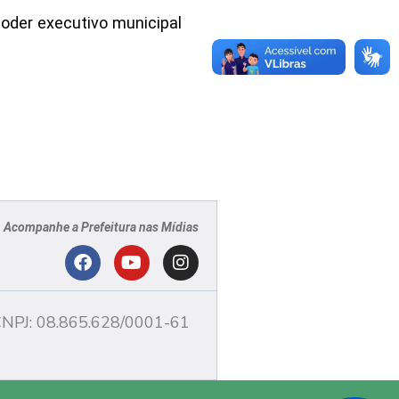
poder executivo municipal
Acompanhe a Prefeitura nas Mídias
PJ
F
Y
I
a
o
n
c
u
s
NPJ: 08.865.628/0001-61
e
t
t
b
u
a
o
b
g
o
e
r