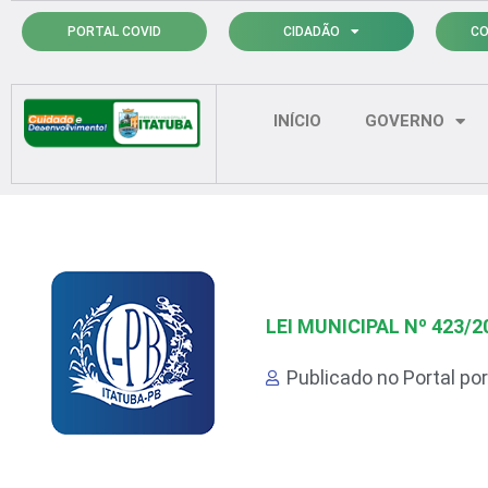
Ir
PORTAL COVID
CIDADÃO
CO
para
o
conteúdo
INÍCIO
GOVERNO
LEI MUNICIPAL Nº 423/2
Publicado no Portal po