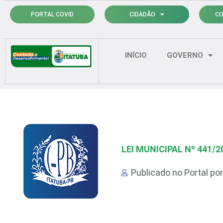
Ir
PORTAL COVID
CIDADÃO
CO
para
o
conteúdo
INÍCIO
GOVERNO
LEI MUNICIPAL Nº 441/2
Publicado no Portal po