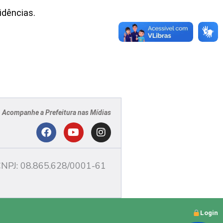
idências.
Acompanhe a Prefeitura nas Mídias
PJ
F
Y
I
a
o
n
c
u
s
NPJ: 08.865.628/0001-61
e
t
t
b
u
a
o
b
g
o
e
r
Login
k
a