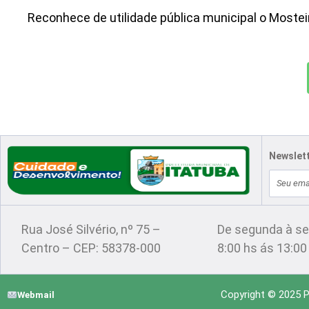
Reconhece de utilidade pública municipal o Mostei
Newslet
E-
Localização
Atendimento
mail
Rua José Silvério, nº 75 –
De segunda à se
Centro – CEP: 58378-000
8:00 hs ás 13:00
Copyright © 2025 Pr
Webmail