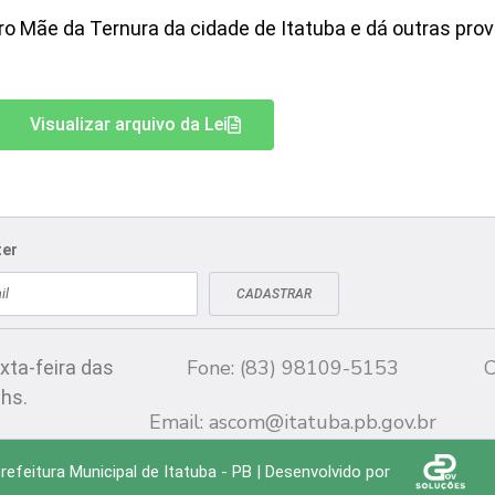
ro Mãe da Ternura da cidade de Itatuba e dá outras prov
Visualizar arquivo da Lei
ter
CADASTRAR
Fale conosco
CN
Fone: (83) 98109-5153
C
xta-feira das
 hs.
Email:
ascom@itatuba.pb.gov.br
efeitura Municipal de Itatuba - PB | Desenvolvido por