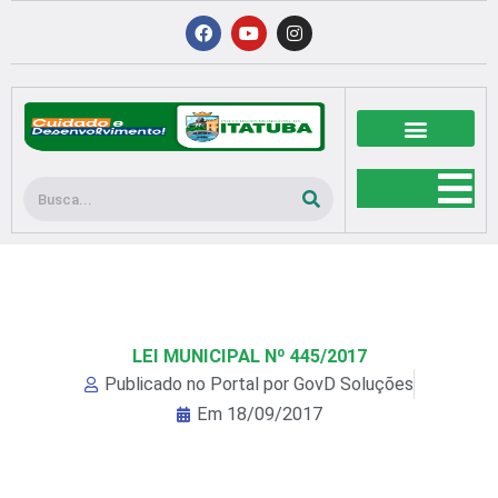
Ir
F
Y
I
a
o
n
para
c
u
s
o
e
t
t
b
u
a
conteúdo
o
b
g
o
e
r
k
a
m
Pesquisar
LEI MUNICIPAL Nº 445/2017
Publicado no Portal por
GovD Soluções
Em
18/09/2017