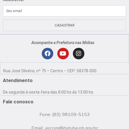
E-
mail
CADASTRAR
Acompanhe a Prefeitura nas Mídias
Localização
F
Y
I
a
o
n
Rua José Silvério, nº 75 – Centro – CEP: 58378-000
c
u
s
e
t
t
Atendimento
b
u
a
o
b
g
De segunda à sexta-feira das 8:00 hs ás 13:00 hs.
o
e
r
k
a
Fale conosco
m
Fone: (83) 98109-5153
Email:
ascom@itatuba.pb.gov.br