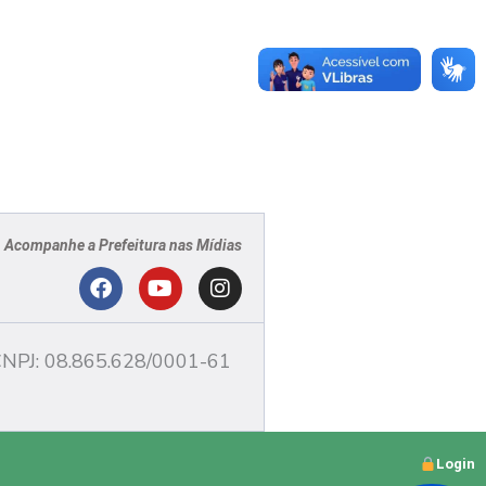
Acompanhe a Prefeitura nas Mídias
PJ
F
Y
I
a
o
n
c
u
s
NPJ: 08.865.628/0001-61
e
t
t
b
u
a
o
b
g
o
e
r
Login
k
a