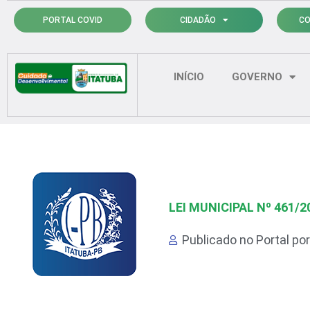
Ir
PORTAL COVID
CIDADÃO
CO
para
o
conteúdo
INÍCIO
GOVERNO
LEI MUNICIPAL Nº 461/2
Publicado no Portal po