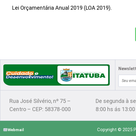
Lei Orçamentária Anual 2019 (LOA 2019).
Newslet
E-
Localização
Atendimento
mail
Rua José Silvério, nº 75 –
De segunda à se
Centro – CEP: 58378-000
8:00 hs ás 13:00
Copyright © 2025 Pr
Webmail