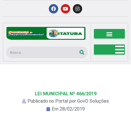
Ir
F
Y
I
a
o
n
para
c
u
s
o
e
t
t
b
u
a
conteúdo
o
b
g
o
e
r
k
a
m
Pesquisar
LEI MUNICIPAL Nº 466/2019
Publicado no Portal por
GovD Soluções
Em
28/02/2019