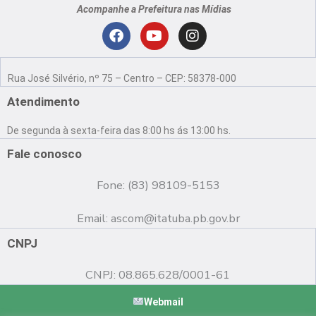
Acompanhe a Prefeitura nas Mídias
Localização
F
Y
I
a
o
n
Rua José Silvério, nº 75 – Centro – CEP: 58378-000
c
u
s
e
t
t
Atendimento
b
u
a
o
b
g
De segunda à sexta-feira das 8:00 hs ás 13:00 hs.
o
e
r
k
a
Fale conosco
m
Fone: (83) 98109-5153
Email:
ascom@itatuba.pb.gov.br
CNPJ
CNPJ: 08.865.628/0001-61
Webmail