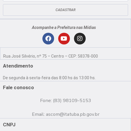
mail
CADASTRAR
Acompanhe a Prefeitura nas Mídias
Localização
F
Y
I
a
o
n
Rua José Silvério, nº 75 – Centro – CEP: 58378-000
c
u
s
e
t
t
Atendimento
b
u
a
o
b
g
De segunda à sexta-feira das 8:00 hs ás 13:00 hs.
o
e
r
k
a
Fale conosco
m
Fone: (83) 98109-5153
Email:
ascom@itatuba.pb.gov.br
CNPJ