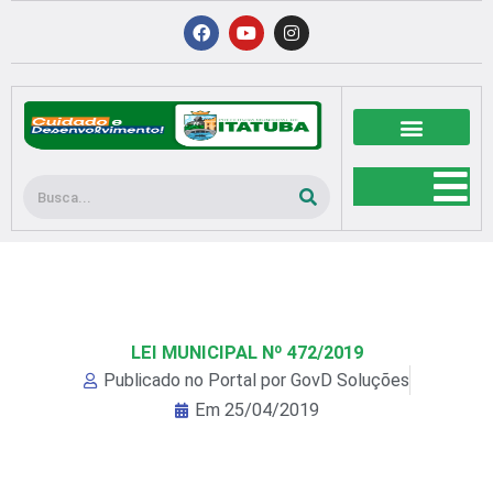
Ir
F
Y
I
a
o
n
para
c
u
s
o
e
t
t
b
u
a
conteúdo
o
b
g
o
e
r
k
a
m
Pesquisar
LEI MUNICIPAL Nº 472/2019
Publicado no Portal por
GovD Soluções
Em
25/04/2019