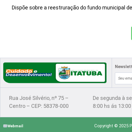
Dispõe sobre a reestruração do fundo municipal de
Newslet
E-
Localização
Atendimento
mail
Rua José Silvério, nº 75 –
De segunda à se
Centro – CEP: 58378-000
8:00 hs ás 13:00
Copyright © 2025 Pr
Webmail