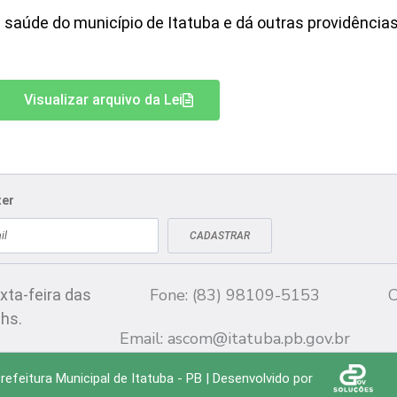
 saúde do município de Itatuba e dá outras providências
Visualizar arquivo da Lei
ter
CADASTRAR
Fale conosco
CN
Fone: (83) 98109-5153
C
xta-feira das
 hs.
Email:
ascom@itatuba.pb.gov.br
efeitura Municipal de Itatuba - PB | Desenvolvido por