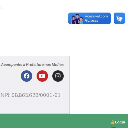
.
Acompanhe a Prefeitura nas Mídias
PJ
F
Y
I
a
o
n
c
u
s
NPJ: 08.865.628/0001-61
e
t
t
b
u
a
o
b
g
o
e
r
Login
k
a