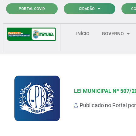
Ir
PORTAL COVID
CIDADÃO
CO
para
o
conteúdo
INÍCIO
GOVERNO
LEI MUNICIPAL Nº 507/2
Publicado no Portal po