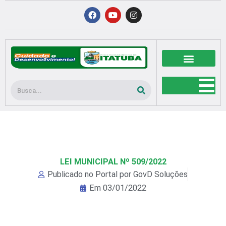
Ir
F
Y
I
a
o
n
para
c
u
s
o
e
t
t
b
u
a
conteúdo
o
b
g
o
e
r
k
a
m
Pesquisar
LEI MUNICIPAL Nº 509/2022
Publicado no Portal por
GovD Soluções
Em
03/01/2022