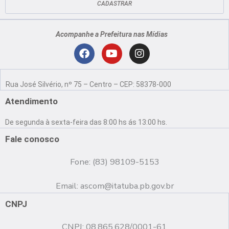
CADASTRAR
Acompanhe a Prefeitura nas Mídias
Localização
F
Y
I
a
o
n
Rua José Silvério, nº 75 – Centro – CEP: 58378-000
c
u
s
e
t
t
Atendimento
b
u
a
o
b
g
De segunda à sexta-feira das 8:00 hs ás 13:00 hs.
o
e
r
k
a
Fale conosco
m
Fone: (83) 98109-5153
Email:
ascom@itatuba.pb.gov.br
CNPJ
CNPJ: 08.865.628/0001-61