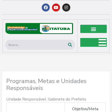
Ir
F
Y
I
a
o
n
para
c
u
s
o
e
t
t
b
u
a
conteúdo
o
b
g
o
e
r
k
a
m
Pesquisar
Programas, Metas e Unidades
Responsáveis
Unidade Responsável: Gabinete do Prefeito
Objetivo/Meta