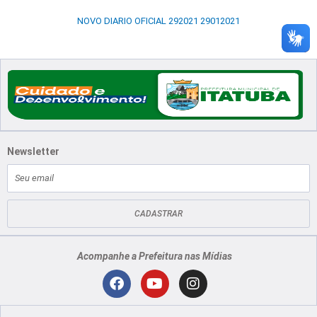
NOVO DIARIO OFICIAL 292021 29012021
Newsletter
E-
mail
CADASTRAR
Acompanhe a Prefeitura nas Mídias
Localização
F
Y
I