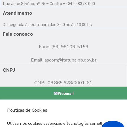
a
o
n
Rua José Silvério, nº 75 – Centro – CEP: 58378-000
c
u
s
e
t
t
Atendimento
b
u
a
o
b
g
De segunda à sexta-feira das 8:00 hs ás 13:00 hs.
o
e
r
k
a
Fale conosco
m
Fone: (83) 98109-5153
Email:
ascom@itatuba.pb.gov.br
CNPJ
CNPJ: 08.865.628/0001-61
Webmail
Copyright © 2022 Prefeitura Municipal de Itatuba - PB |
Políticas de Cookies
Desenvolvido por
Utilizamos cookies essenciais e tecnologias semelhantes de