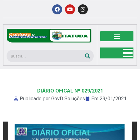
Ir
F
Y
I
a
o
n
para
c
u
s
o
e
t
t
b
u
a
conteúdo
o
b
g
o
e
r
k
a
m
Pesquisar
DIÁRIO OFICAL Nº 029/2021
Publicado por
GovD Soluções
Em
29/01/2021