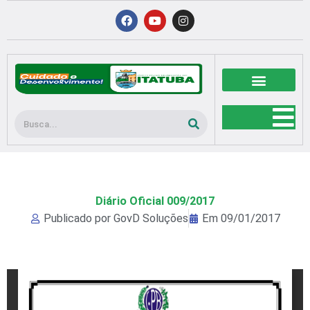
Ir
F
Y
I
a
o
n
para
c
u
s
o
e
t
t
b
u
a
conteúdo
o
b
g
o
e
r
k
a
m
Pesquisar
Diário Oficial 009/2017
Publicado por
GovD Soluções
Em
09/01/2017