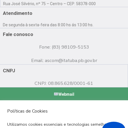
a
o
n
Rua José Silvério, nº 75 – Centro – CEP: 58378-000
c
u
s
e
t
t
Atendimento
b
u
a
o
b
g
De segunda à sexta-feira das 8:00 hs ás 13:00 hs.
o
e
r
k
a
Fale conosco
m
Fone: (83) 98109-5153
Email:
ascom@itatuba.pb.gov.br
CNPJ
CNPJ: 08.865.628/0001-61
Webmail
Copyright © 2022 Prefeitura Municipal de Itatuba - PB |
Políticas de Cookies
Desenvolvido por
Utilizamos cookies essenciais e tecnologias semelhantes de