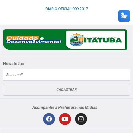
DIARIO OFICIAL 009 2017
Newsletter
E-
mail
CADASTRAR
Acompanhe a Prefeitura nas Mídias
Localização
F
Y
I