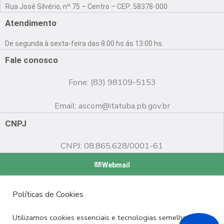
a
o
n
Rua José Silvério, nº 75 – Centro – CEP: 58378-000
c
u
s
e
t
t
Atendimento
b
u
a
o
b
g
De segunda à sexta-feira das 8:00 hs ás 13:00 hs.
o
e
r
k
a
Fale conosco
m
Fone: (83) 98109-5153
Email:
ascom@itatuba.pb.gov.br
CNPJ
CNPJ: 08.865.628/0001-61
Webmail
Copyright © 2022 Prefeitura Municipal de Itatuba - PB |
Políticas de Cookies
Desenvolvido por
Utilizamos cookies essenciais e tecnologias semelhantes de