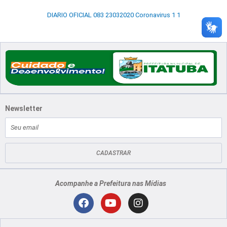
DIARIO OFICIAL 083 23032020 Coronavirus 1 1
Newsletter
E-
mail
CADASTRAR
Acompanhe a Prefeitura nas Mídias
Localização
F
Y
I