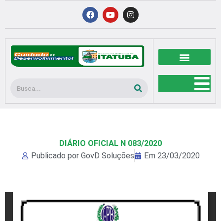
Ir
F
Y
I
a
o
n
para
c
u
s
o
e
t
t
b
u
a
conteúdo
o
b
g
o
e
r
k
a
m
Pesquisar
DIÁRIO OFICIAL N 083/2020
Publicado por
GovD Soluções
Em
23/03/2020