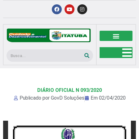
Ir
F
Y
I
a
o
n
para
c
u
s
o
e
t
t
b
u
a
conteúdo
o
b
g
o
e
r
k
a
m
Pesquisar
DIÁRIO OFICIAL N 093/2020
Publicado por
GovD Soluções
Em
02/04/2020