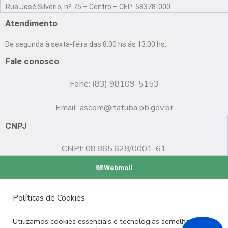
a
o
n
Rua José Silvério, nº 75 – Centro – CEP: 58378-000
c
u
s
e
t
t
Atendimento
b
u
a
o
b
g
De segunda à sexta-feira das 8:00 hs ás 13:00 hs.
o
e
r
k
a
Fale conosco
m
Fone: (83) 98109-5153
Email:
ascom@itatuba.pb.gov.br
CNPJ
CNPJ: 08.865.628/0001-61
Webmail
Copyright © 2022 Prefeitura Municipal de Itatuba - PB |
Políticas de Cookies
Desenvolvido por
Utilizamos cookies essenciais e tecnologias semelhantes de