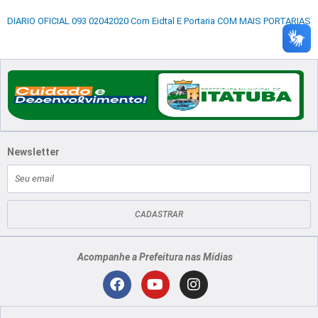
DIARIO OFICIAL 093 02042020 Com Eidtal E Portaria COM MAIS PORTARIAS
Newsletter
E-
mail
CADASTRAR
Acompanhe a Prefeitura nas Mídias
Localização
F
Y
I