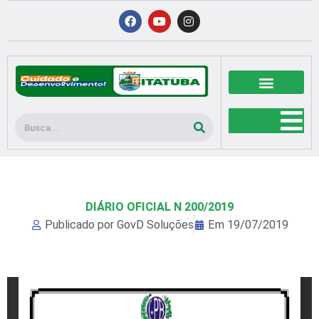
Ir
F
Y
I
a
o
n
para
c
u
s
o
e
t
t
b
u
a
conteúdo
o
b
g
o
e
r
k
a
m
Pesquisar
DIÁRIO OFICIAL N 200/2019
Publicado por
GovD Soluções
Em
19/07/2019