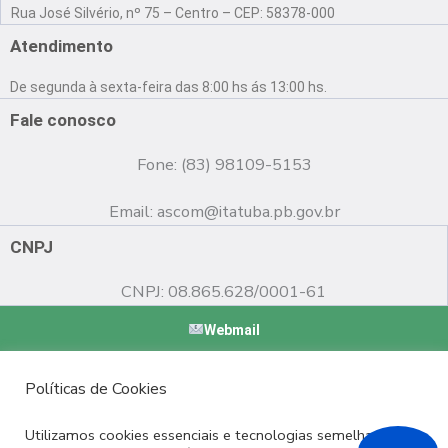
a
o
n
Rua José Silvério, nº 75 – Centro – CEP: 58378-000
c
u
s
e
t
t
Atendimento
b
u
a
o
b
g
De segunda à sexta-feira das 8:00 hs ás 13:00 hs.
o
e
r
k
a
Fale conosco
m
Fone: (83) 98109-5153
Email:
ascom@itatuba.pb.gov.br
CNPJ
CNPJ: 08.865.628/0001-61
Webmail
Copyright © 2022 Prefeitura Municipal de Itatuba - PB |
Políticas de Cookies
Desenvolvido por
Utilizamos cookies essenciais e tecnologias semelhantes de