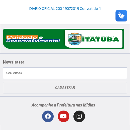
DIARIO OFICIAL 200 19072019 Convertido 1
Newsletter
E-
mail
CADASTRAR
Acompanhe a Prefeitura nas Mídias
Localização
F
Y
I