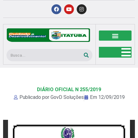
Ir
F
Y
I
a
o
n
para
c
u
s
o
e
t
t
b
u
a
conteúdo
o
b
g
o
e
r
k
a
m
Pesquisar
DIÁRIO OFICIAL N 255/2019
Publicado por
GovD Soluções
Em
12/09/2019