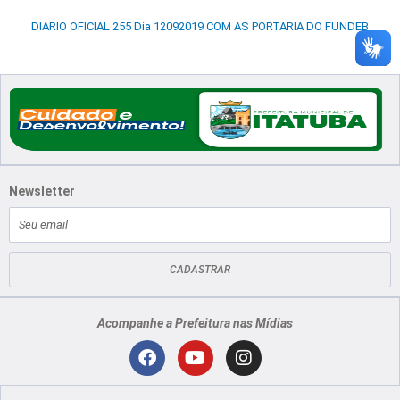
DIARIO OFICIAL 255 Dia 12092019 COM AS PORTARIA DO FUNDEB
Newsletter
E-
mail
CADASTRAR
Acompanhe a Prefeitura nas Mídias
Localização
F
Y
I