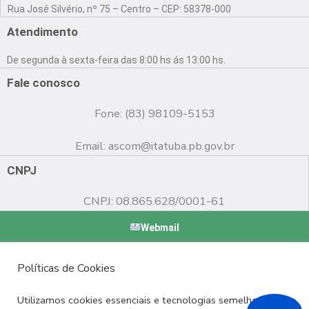
a
o
n
Rua José Silvério, nº 75 – Centro – CEP: 58378-000
c
u
s
e
t
t
Atendimento
b
u
a
o
b
g
De segunda à sexta-feira das 8:00 hs ás 13:00 hs.
o
e
r
k
a
Fale conosco
m
Fone: (83) 98109-5153
Email:
ascom@itatuba.pb.gov.br
CNPJ
CNPJ: 08.865.628/0001-61
Webmail
Copyright © 2022 Prefeitura Municipal de Itatuba - PB |
Políticas de Cookies
Desenvolvido por
Utilizamos cookies essenciais e tecnologias semelhantes de