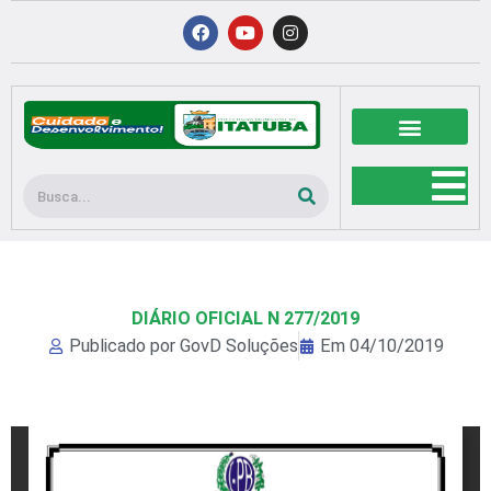
Ir
F
Y
I
a
o
n
para
c
u
s
o
e
t
t
b
u
a
conteúdo
o
b
g
o
e
r
k
a
m
Pesquisar
DIÁRIO OFICIAL N 277/2019
Publicado por
GovD Soluções
Em
04/10/2019