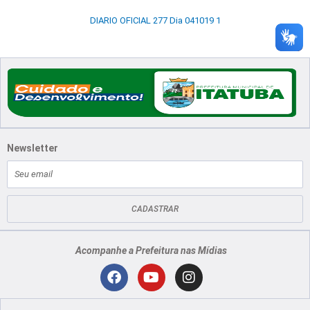
DIARIO OFICIAL 277 Dia 041019 1
Newsletter
E-
mail
CADASTRAR
Acompanhe a Prefeitura nas Mídias
Localização
F
Y
I