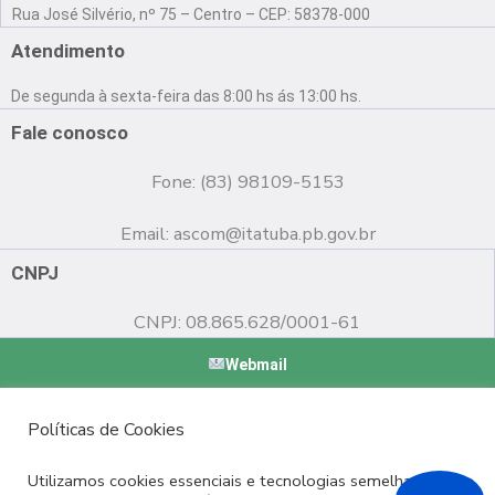
a
o
n
Rua José Silvério, nº 75 – Centro – CEP: 58378-000
c
u
s
e
t
t
Atendimento
b
u
a
o
b
g
De segunda à sexta-feira das 8:00 hs ás 13:00 hs.
o
e
r
k
a
Fale conosco
m
Fone: (83) 98109-5153
Email:
ascom@itatuba.pb.gov.br
CNPJ
CNPJ: 08.865.628/0001-61
Webmail
Copyright © 2022 Prefeitura Municipal de Itatuba - PB |
Políticas de Cookies
Desenvolvido por
Utilizamos cookies essenciais e tecnologias semelhantes de