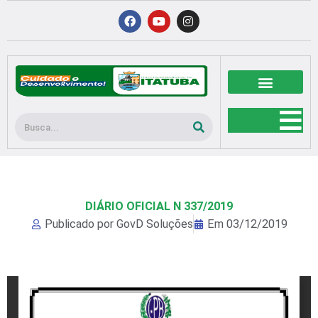
Ir
F
Y
I
a
o
n
para
c
u
s
o
e
t
t
b
u
a
conteúdo
o
b
g
o
e
r
k
a
m
Pesquisar
DIÁRIO OFICIAL N 337/2019
Publicado por
GovD Soluções
Em
03/12/2019