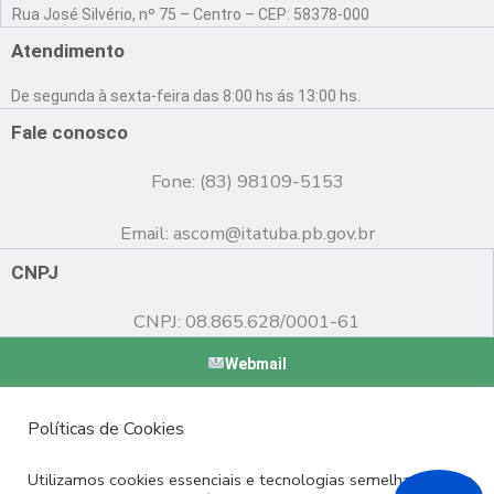
a
o
n
Rua José Silvério, nº 75 – Centro – CEP: 58378-000
c
u
s
e
t
t
Atendimento
b
u
a
o
b
g
De segunda à sexta-feira das 8:00 hs ás 13:00 hs.
o
e
r
k
a
Fale conosco
m
Fone: (83) 98109-5153
Email:
ascom@itatuba.pb.gov.br
CNPJ
CNPJ: 08.865.628/0001-61
Webmail
Copyright © 2022 Prefeitura Municipal de Itatuba - PB |
Políticas de Cookies
Desenvolvido por
Utilizamos cookies essenciais e tecnologias semelhantes de