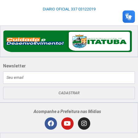
DIARIO OFICIAL 337 03122019
Newsletter
E-
mail
CADASTRAR
Acompanhe a Prefeitura nas Mídias
Localização
F
Y
I