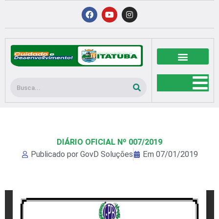
Ir
F
Y
I
a
o
n
para
c
u
s
o
e
t
t
b
u
a
conteúdo
o
b
g
o
e
r
k
a
m
Pesquisar
DIÁRIO OFICIAL Nº 007/2019
Publicado por
GovD Soluções
Em
07/01/2019