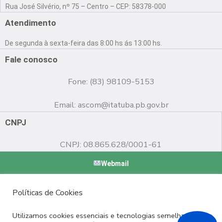
a
o
n
Rua José Silvério, nº 75 – Centro – CEP: 58378-000
c
u
s
e
t
t
Atendimento
b
u
a
o
b
g
De segunda à sexta-feira das 8:00 hs ás 13:00 hs.
o
e
r
k
a
Fale conosco
m
Fone: (83) 98109-5153
Email:
ascom@itatuba.pb.gov.br
CNPJ
CNPJ: 08.865.628/0001-61
Webmail
Copyright © 2022 Prefeitura Municipal de Itatuba - PB |
Políticas de Cookies
Desenvolvido por
Utilizamos cookies essenciais e tecnologias semelhantes de