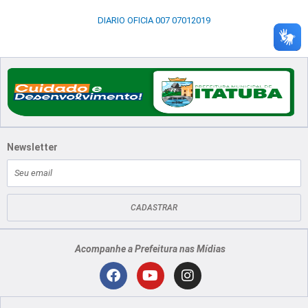
DIARIO OFICIA 007 07012019
Newsletter
E-
mail
CADASTRAR
Acompanhe a Prefeitura nas Mídias
Localização
F
Y
I