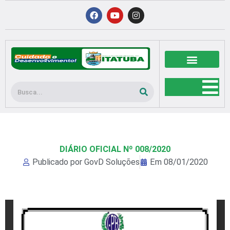
Ir
F
Y
I
a
o
n
para
c
u
s
o
e
t
t
b
u
a
conteúdo
o
b
g
o
e
r
k
a
m
Pesquisar
DIÁRIO OFICIAL Nº 008/2020
Publicado por
GovD Soluções
Em
08/01/2020