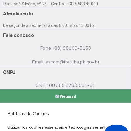
a
o
n
Rua José Silvério, nº 75 – Centro – CEP: 58378-000
c
u
s
e
t
t
Atendimento
b
u
a
o
b
g
De segunda à sexta-feira das 8:00 hs ás 13:00 hs.
o
e
r
k
a
Fale conosco
m
Fone: (83) 98109-5153
Email:
ascom@itatuba.pb.gov.br
CNPJ
CNPJ: 08.865.628/0001-61
Webmail
Copyright © 2022 Prefeitura Municipal de Itatuba - PB |
Políticas de Cookies
Desenvolvido por
Utilizamos cookies essenciais e tecnologias semelhantes de