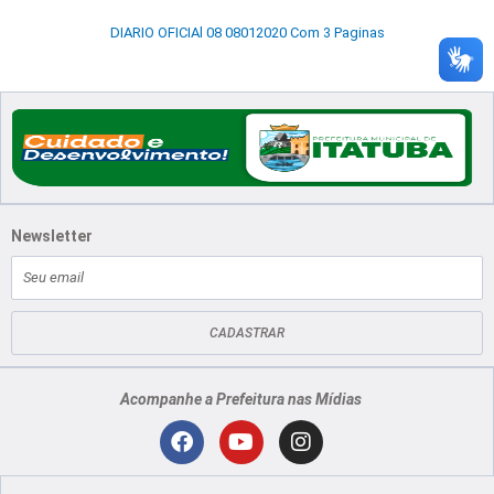
DIARIO OFICIAl 08 08012020 Com 3 Paginas
Newsletter
E-
mail
CADASTRAR
Acompanhe a Prefeitura nas Mídias
Localização
F
Y
I