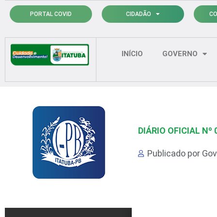
Ir
PORTAL COVID
CIDADÃO
CO
para
o
conteúdo
INÍCIO
GOVERNO
DIÁRIO OFICIAL Nº 
Publicado por
Gov