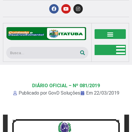
Ir
F
Y
I
a
o
n
para
c
u
s
o
e
t
t
b
u
a
conteúdo
o
b
g
o
e
r
k
a
m
Pesquisar
DIÁRIO OFICIAL – Nº 081/2019
Publicado por
GovD Soluções
Em
22/03/2019