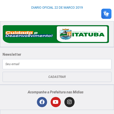
DIARIO OFICIAL 22 DE MARCO 2019
Newsletter
E-
mail
CADASTRAR
Acompanhe a Prefeitura nas Mídias
Localização
F
Y
I