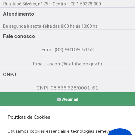
a
o
n
Rua José Silvério, nº 75 – Centro – CEP: 58378-000
c
u
s
e
t
t
Atendimento
b
u
a
o
b
g
De segunda à sexta-feira das 8:00 hs ás 13:00 hs.
o
e
r
k
a
Fale conosco
m
Fone: (83) 98109-5153
Email:
ascom@itatuba.pb.gov.br
CNPJ
CNPJ: 08.865.628/0001-61
Webmail
Copyright © 2022 Prefeitura Municipal de Itatuba - PB |
Políticas de Cookies
Desenvolvido por
Utilizamos cookies essenciais e tecnologias semelhantes de