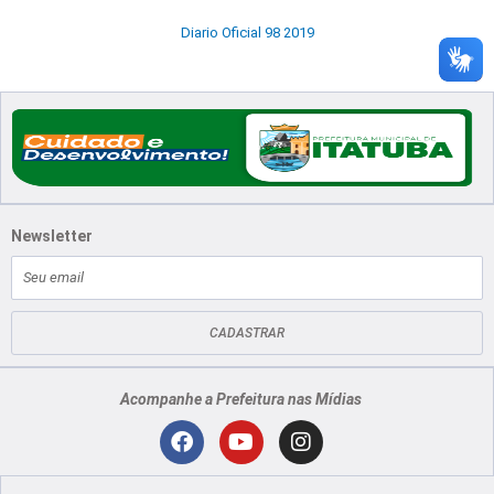
Diario Oficial 98 2019
Newsletter
E-
mail
CADASTRAR
Acompanhe a Prefeitura nas Mídias
Localização
F
Y
I