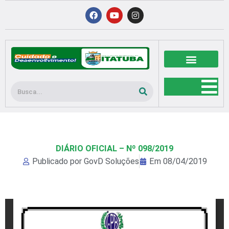
Ir
F
Y
I
a
o
n
para
c
u
s
o
e
t
t
b
u
a
conteúdo
o
b
g
o
e
r
k
a
m
Pesquisar
DIÁRIO OFICIAL – Nº 098/2019
Publicado por
GovD Soluções
Em
08/04/2019