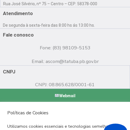
a
o
n
Rua José Silvério, nº 75 – Centro – CEP: 58378-000
c
u
s
e
t
t
Atendimento
b
u
a
o
b
g
De segunda à sexta-feira das 8:00 hs ás 13:00 hs.
o
e
r
k
a
Fale conosco
m
Fone: (83) 98109-5153
Email:
ascom@itatuba.pb.gov.br
CNPJ
CNPJ: 08.865.628/0001-61
Webmail
Copyright © 2022 Prefeitura Municipal de Itatuba - PB |
Políticas de Cookies
Desenvolvido por
Utilizamos cookies essenciais e tecnologias semelhantes de