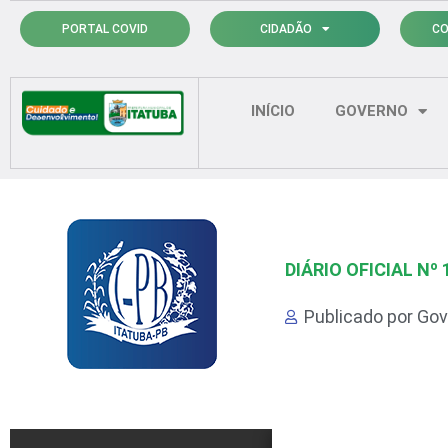
Ir
PORTAL COVID
CIDADÃO
CO
para
o
conteúdo
INÍCIO
GOVERNO
DIÁRIO OFICIAL Nº 
Publicado por
Gov