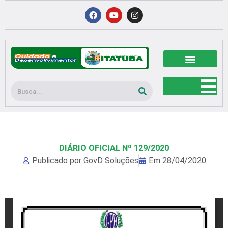
Ir
F
Y
I
a
o
n
para
c
u
s
o
e
t
t
b
u
a
conteúdo
o
b
g
o
e
r
k
a
m
Pesquisar
DIÁRIO OFICIAL Nº 129/2020
Publicado por
GovD Soluções
Em
28/04/2020