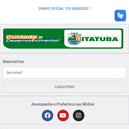
DIARIO OFICIAL 129 28042020 1
Newsletter
E-
mail
CADASTRAR
Acompanhe a Prefeitura nas Mídias
Localização
F
Y
I