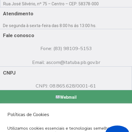
a
o
n
Rua José Silvério, nº 75 – Centro – CEP: 58378-000
c
u
s
e
t
t
Atendimento
b
u
a
o
b
g
De segunda à sexta-feira das 8:00 hs ás 13:00 hs.
o
e
r
k
a
Fale conosco
m
Fone: (83) 98109-5153
Email:
ascom@itatuba.pb.gov.br
CNPJ
CNPJ: 08.865.628/0001-61
Webmail
Copyright © 2022 Prefeitura Municipal de Itatuba - PB |
Políticas de Cookies
Desenvolvido por
Utilizamos cookies essenciais e tecnologias semelhantes de