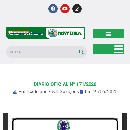
Ir
F
Y
I
a
o
n
para
c
u
s
o
e
t
t
b
u
a
conteúdo
o
b
g
o
e
r
k
a
m
Pesquisar
DIÁRIO OFICIAL Nº 171/2020
Publicado por
GovD Soluções
Em
19/06/2020