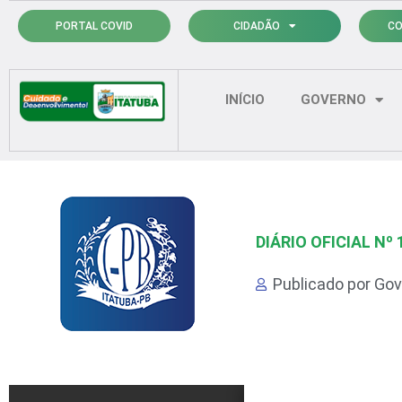
Ir
PORTAL COVID
CIDADÃO
CO
para
o
conteúdo
INÍCIO
GOVERNO
DIÁRIO OFICIAL Nº 
Publicado por
Gov