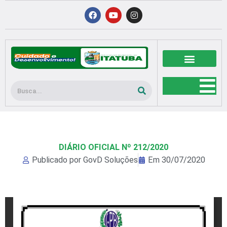
Ir
F
Y
I
a
o
n
para
c
u
s
o
e
t
t
b
u
a
conteúdo
o
b
g
o
e
r
k
a
m
Pesquisar
DIÁRIO OFICIAL Nº 212/2020
Publicado por
GovD Soluções
Em
30/07/2020