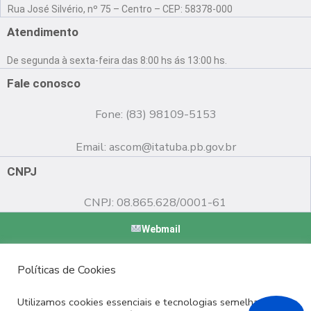
a
o
n
Rua José Silvério, nº 75 – Centro – CEP: 58378-000
c
u
s
e
t
t
Atendimento
b
u
a
o
b
g
De segunda à sexta-feira das 8:00 hs ás 13:00 hs.
o
e
r
k
a
Fale conosco
m
Fone: (83) 98109-5153
Email:
ascom@itatuba.pb.gov.br
CNPJ
CNPJ: 08.865.628/0001-61
Webmail
Copyright © 2022 Prefeitura Municipal de Itatuba - PB |
Políticas de Cookies
Desenvolvido por
Utilizamos cookies essenciais e tecnologias semelhantes de