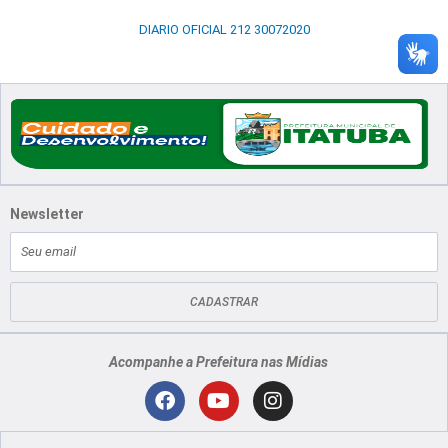
DIARIO OFICIAL 212 30072020
Newsletter
E-
mail
CADASTRAR
Acompanhe a Prefeitura nas Mídias
Localização
F
Y
I