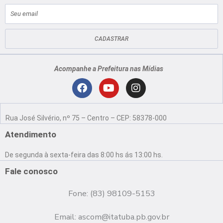
E-
mail
CADASTRAR
Acompanhe a Prefeitura nas Mídias
Localização
F
Y
I
a
o
n
Rua José Silvério, nº 75 – Centro – CEP: 58378-000
c
u
s
e
t
t
Atendimento
b
u
a
o
b
g
De segunda à sexta-feira das 8:00 hs ás 13:00 hs.
o
e
r
k
a
Fale conosco
m
Fone: (83) 98109-5153
Email:
ascom@itatuba.pb.gov.br