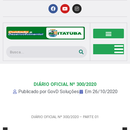
Ir
F
Y
I
a
o
n
para
c
u
s
o
e
t
t
b
u
a
conteúdo
o
b
g
o
e
r
k
a
m
Pesquisar
DIÁRIO OFICIAL Nº 300/2020
Publicado por
GovD Soluções
Em
26/10/2020
DIÁRIO OFICIAL Nº 300/2020 – PARTE 01