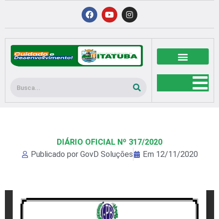
Ir
F
Y
I
a
o
n
para
c
u
s
o
e
t
t
b
u
a
conteúdo
o
b
g
o
e
r
k
a
m
Pesquisar
DIÁRIO OFICIAL Nº 317/2020
Publicado por
GovD Soluções
Em
12/11/2020