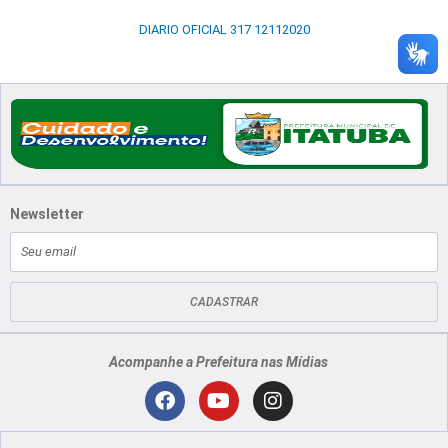
DIARIO OFICIAL 317 12112020
Newsletter
E-
mail
CADASTRAR
Acompanhe a Prefeitura nas Mídias
Localização
F
Y
I