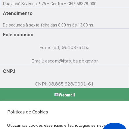
a
o
n
Rua José Silvério, nº 75 – Centro – CEP: 58378-000
c
u
s
e
t
t
Atendimento
b
u
a
o
b
g
De segunda à sexta-feira das 8:00 hs ás 13:00 hs.
o
e
r
k
a
Fale conosco
m
Fone: (83) 98109-5153
Email:
ascom@itatuba.pb.gov.br
CNPJ
CNPJ: 08.865.628/0001-61
Webmail
Copyright © 2022 Prefeitura Municipal de Itatuba - PB |
Políticas de Cookies
Desenvolvido por
Utilizamos cookies essenciais e tecnologias semelhantes de