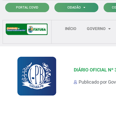
Ir
PORTAL COVID
CIDADÃO
CO
para
o
conteúdo
INÍCIO
GOVERNO
DIÁRIO OFICIAL Nº 
Publicado por
Gov