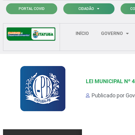
Ir
PORTAL COVID
CIDADÃO
CO
para
o
conteúdo
INÍCIO
GOVERNO
LEI MUNICIPAL Nº 4
Publicado por
Gov