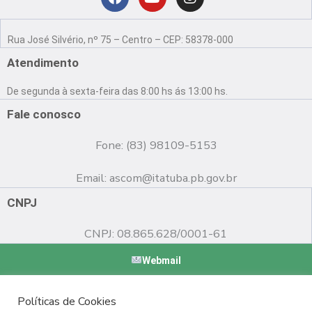
Localização
F
Y
I
a
o
n
Rua José Silvério, nº 75 – Centro – CEP: 58378-000
c
u
s
e
t
t
Atendimento
b
u
a
o
b
g
De segunda à sexta-feira das 8:00 hs ás 13:00 hs.
o
e
r
k
a
Fale conosco
m
Fone: (83) 98109-5153
Email:
ascom@itatuba.pb.gov.br
CNPJ
CNPJ: 08.865.628/0001-61
Webmail
Copyright © 2022 Prefeitura Municipal de Itatuba - PB |
Políticas de Cookies
Desenvolvido por