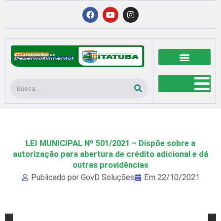
Ir
F
Y
I
a
o
n
para
c
u
s
o
e
t
t
b
u
a
conteúdo
o
b
g
o
e
r
k
a
m
Pesquisar
LEI MUNICIPAL Nº 501/2021 – Dispõe sobre a
autorização para abertura de crédito adicional e dá
outras providências
Publicado por
GovD Soluções
Em
22/10/2021