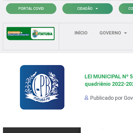
Ir
PORTAL COVID
CIDADÃO
CO
para
o
conteúdo
INÍCIO
GOVERNO
LEI MUNICIPAL Nº 50
quadriênio 2022-20
Publicado por
Gov