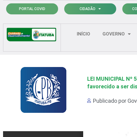
Ir
PORTAL COVID
CIDADÃO
CO
para
o
conteúdo
INÍCIO
GOVERNO
LEI MUNICIPAL Nº 5
favorecido a ser d
Publicado por
Gov