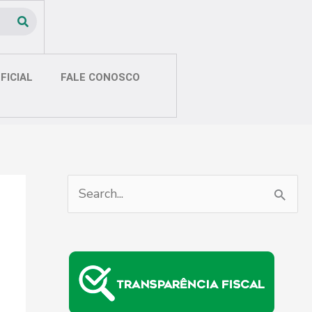
FICIAL
FALE CONOSCO
P
e
s
q
u