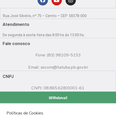
Localização
F
Y
I
a
o
n
Rua José Silvério, nº 75 – Centro – CEP: 58378-000
c
u
s
e
t
t
Atendimento
b
u
a
o
b
g
De segunda à sexta-feira das 8:00 hs ás 13:00 hs.
o
e
r
k
a
Fale conosco
m
Fone: (83) 98109-5153
Email:
ascom@itatuba.pb.gov.br
CNPJ
CNPJ: 08.865.628/0001-61
Webmail
Copyright © 2022 Prefeitura Municipal de Itatuba - PB |
Políticas de Cookies
Desenvolvido por